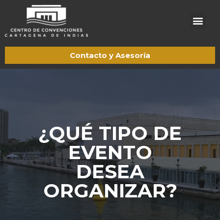
Acerca de CCCI
Trabaje con nosotros
Contacto y Asesoría
¿QUÉ TIPO DE
EVENTO
DESEA
ORGANIZAR?