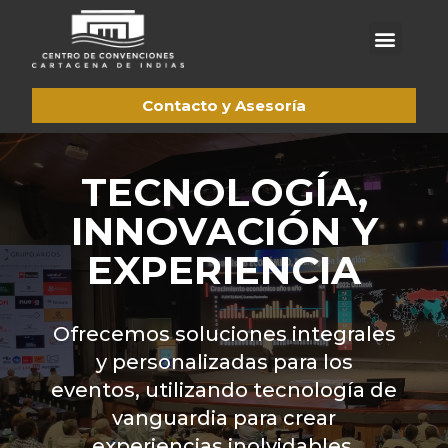
Acerca de CCCI
Trabaje con nosotros
Pagos en línea
Contacto y Asesoría
TECNOLOGÍA,
INNOVACIÓN Y
EXPERIENCIA
Ofrecemos soluciones integrales
y personalizadas para los
eventos, utilizando tecnología de
vanguardia para crear
experiencias inolvidables.