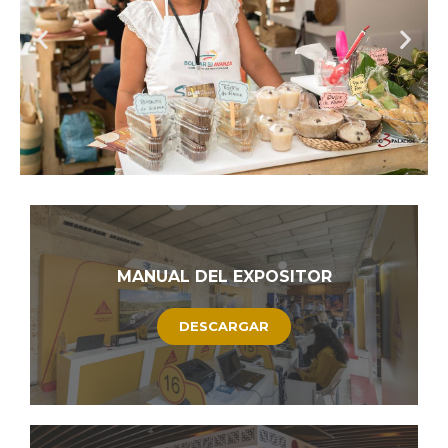
BIENVENIDO A LA OFICINA DE
ATENCIÓN AL EXPOSITOR
Queremos acompañarlo y asesorarlo
para potenciar
la visibilidad de su marca en la muestra comercial
en la que participará
. Por favor complete el siguiente
formulario para conocer los detalles su solicitud y los
objetivos de su organización
MANUAL DEL EXPOSITOR
DESCARGAR