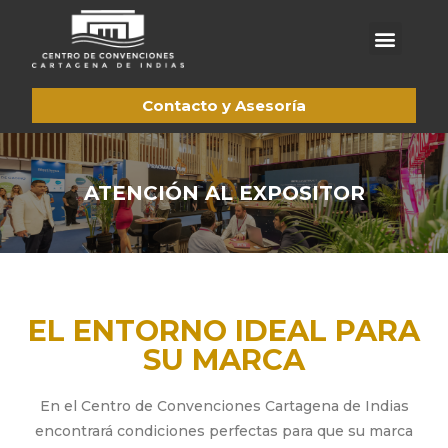
Acerca de CCCI
Trabaje con nosotros
Pagos en línea
Contacto y Asesoría
ATENCIÓN AL EXPOSITOR
EL ENTORNO IDEAL PARA
SU MARCA
En el Centro de Convenciones Cartagena de Indias
encontrará condiciones perfectas para que su marca