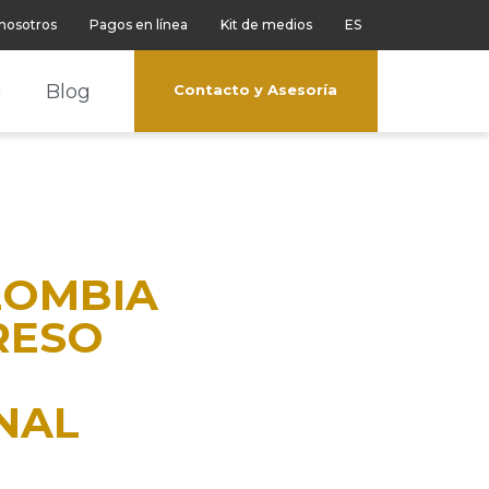
 nosotros
Pagos en línea
Kit de medios
ES
a
Blog
Contacto y Asesoría
LOMBIA
RESO
NAL