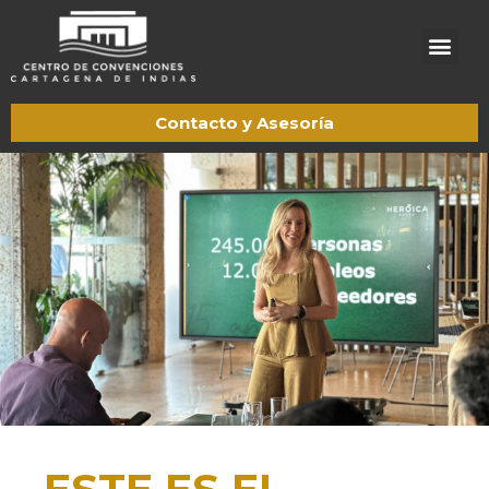
Acerca de CCCI
Trabaje con nosotros
Pagos en línea
Contacto y Asesoría