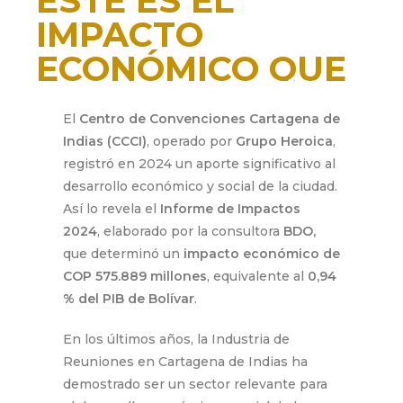
ESTE ES EL
IMPACTO
ECONÓMICO QUE
GENERA EL CCCI
El
Centro de Convenciones Cartagena de
Indias (CCCI)
, operado por
Grupo Heroica
,
agosto 26, 2025
registró en 2024 un aporte significativo al
desarrollo económico y social de la ciudad.
Así lo revela el
Informe de Impactos
2024
, elaborado por la consultora
BDO,
que determinó un
impacto económico de
COP 575.889 millones
, equivalente al
0,94
% del PIB de Bolívar
.
En los últimos años, la Industria de
Reuniones en Cartagena de Indias ha
demostrado ser un sector relevante para