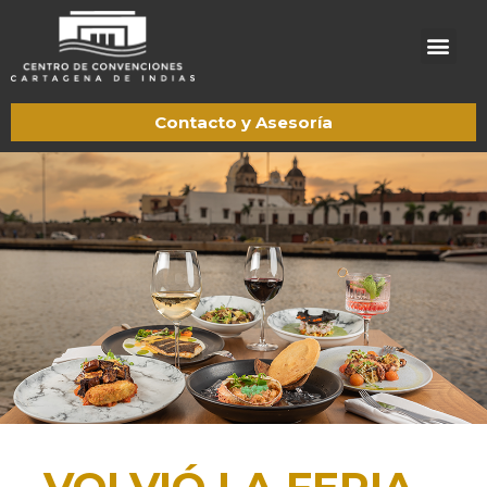
Acerca de CCCI
Trabaje con nosotros
Contacto y Asesoría