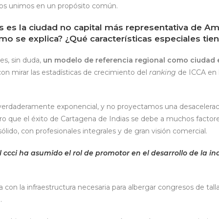
os unimos en un propósito común.
 es la ciudad no capital más representativa de Amé
o se explica? ¿Qué características especiales tie
es, sin duda,
un modelo de referencia regional como ciudad e
con mirar las estadísticas de crecimiento del
ranking
de ICCA en l
 verdaderamente exponencial, y no proyectamos una desacelerac
 que el éxito de Cartagena de Indias se debe a muchos factores
ólido, con profesionales integrales y de gran visión comercial.
l ccci ha asumido el rol de promotor en el desarrollo de la i
 con la infraestructura necesaria para albergar congresos de tall
a.