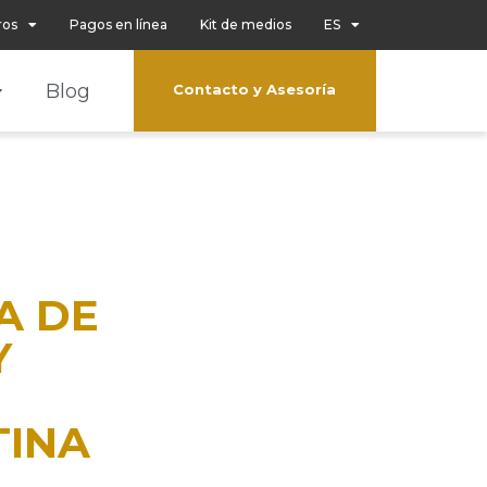
ros
Pagos en línea
Kit de medios
ES
Blog
Contacto y Asesoría
A DE
Y
TINA