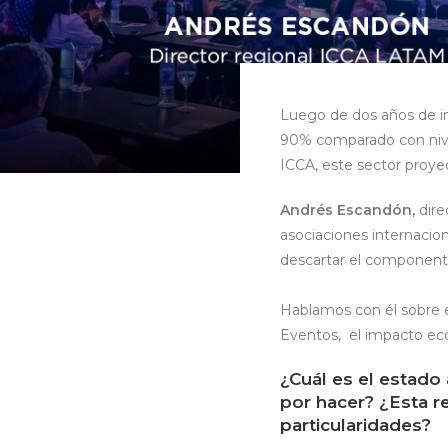
Luego de dos años de in
90% comparado con nive
ICCA, este sector proye
Andrés Escandón,
dire
asociaciones internacio
descartar el componente
Hablamos con él sobre e
Eventos, el impacto eco
¿Cuál es el estado
por hacer? ¿Esta re
particularidades?