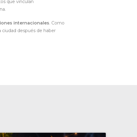
tos que vinculan
ina.
niones internacionales
. Como
la ciudad después de haber