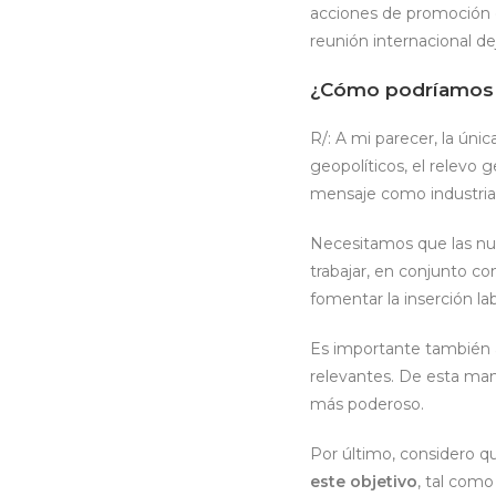
acciones de promoción d
reunión internacional dej
¿Cómo podríamos r
R/: A mi parecer, la ún
geopolíticos, el relevo 
mensaje como industria
Necesitamos que las nue
trabajar, en conjunto co
fomentar la inserción lab
Es importante también a
relevantes. De esta man
más poderoso.
Por último, considero 
este objetivo
, tal como