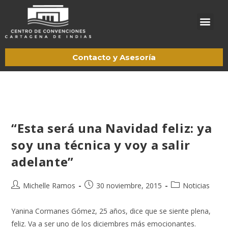
Acerca de CCCI
Trabaje con nosotros
Pagos en línea
Contacto y Asesoría
“Esta será una Navidad feliz: ya
soy una técnica y voy a salir
adelante”
Michelle Ramos
30 noviembre, 2015
Noticias
Yanina Cormanes Gómez, 25 años, dice que se siente plena,
feliz. Va a ser uno de los diciembres más emocionantes.