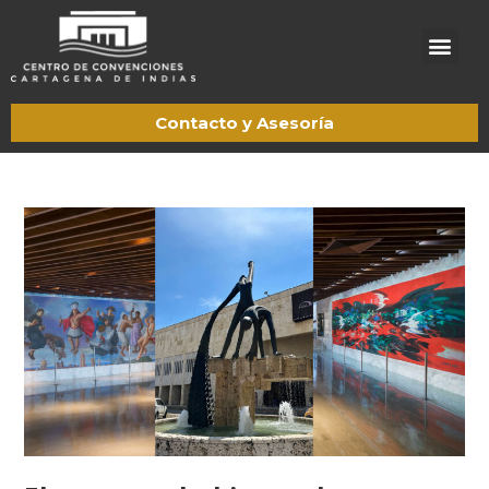
Acerca de CCCI
Trabaje con nosotros
Contacto y Asesoría